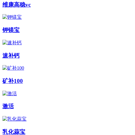
维康高稳vc
钾镁宝
速补钙
矿补100
激活
乳化蒜宝